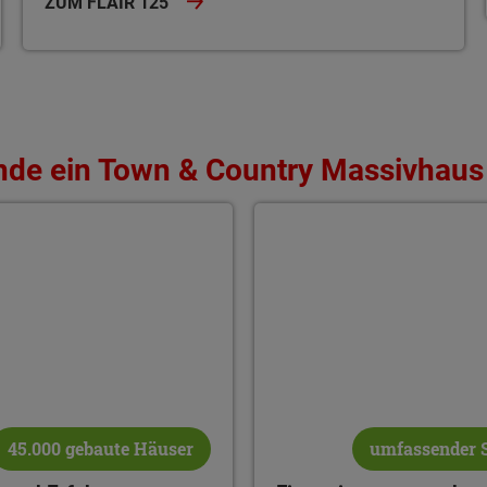
ZUM FLAIR 125
̈nde ein Town & Country Massivhaus
nd Erfahrung
Finanzierungs- und Grund
45.000 gebaute Häuser
umfassender 