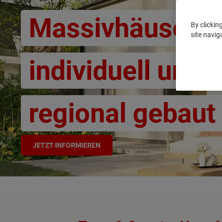
Massivhäuser -
By clickin
site navig
individuell und
regional gebaut
JETZT INFORMIEREN