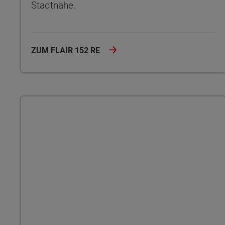
Stadtnähe.
ZUM FLAIR 152 RE
Flair 124
Wonach möch