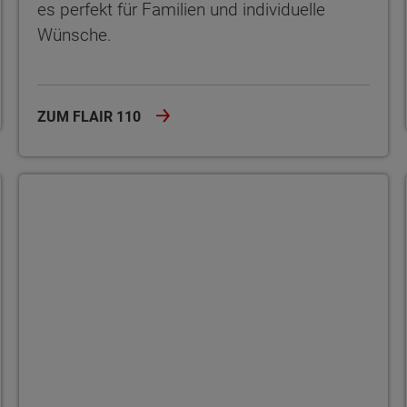
es perfekt für Familien und individuelle
Wünsche.
ZUM FLAIR 110
Flair 125
ten Sie suchen?