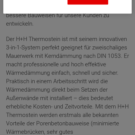
erheben wir an uns einen Anspruch: Einfache und
bessere Bauweisen für unsere Kunden zu
entwickeln.
Der H+H Thermostein ist mit seinem innovativen
3-in-1-System perfekt geeignet für zweischaliges
Mauerwerk mit Kerndämmung nach DIN 1053. Er
macht professionelle und hoch effektive
Wärmedämmung einfach, schnell und sicher.
Praktisch in einem Arbeitsschritt wird die
Wärmedämmung direkt beim Setzen der
Außenwände mit installiert – dies bedeutet
erhebliche Kosten- und Zeitvorteile. Mit dem H+H
Thermostein werden erstmals alle bekannten
Vorteile der Porenbetonbauweise (minimierte
Wärmebrücken, sehr gutes