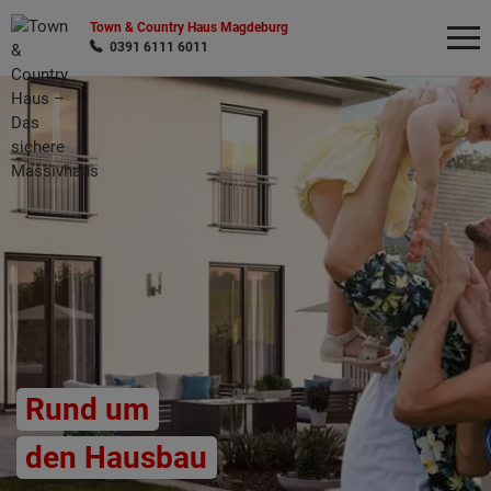
Town & Country Haus Magdeburg
0391 6111 6011
Wonach möchten Sie suchen?
Rund um
den Hausbau