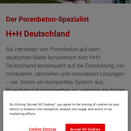
Der Porenbeton-Spezialist
H+H Deutschland
Als Hersteller von Porenbeton auf dem
deutschen Markt konzentriert sich H+H
Deutschland konsequent auf die Entwicklung von
modularen, rationellen und innovativen Lösungen
– wir bieten ein komplettes System aus
Porenbeton-Komponenten an, welches die hohen
Anforderungen von Planern, Gestaltern und
By clicking “Accept All Cookies”, you agree to the storing of cookies on your
Bauherren in allen Bereichen erfüllt.
device to enhance site navigation, analyze site usage, and assist in our
marketing efforts.
In einer Branche, die heute aus komplexen,
zeitraubenden und teuren Bauprozessen besteht,
Cookies Settings
Accept All Cookies