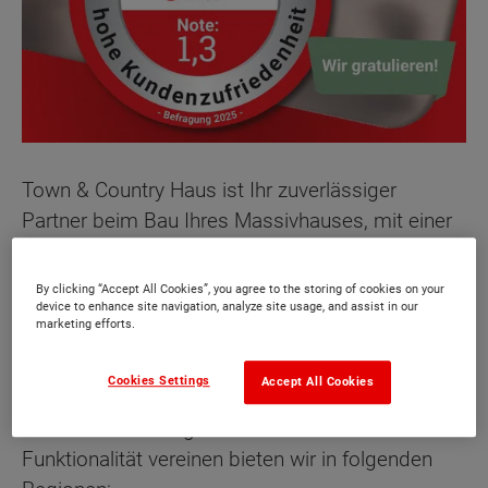
Town & Country Haus ist Ihr zuverlässiger
Partner beim Bau Ihres Massivhauses, mit einer
starken lokalen Verankerung und einer
umfassenden Reichweite in der Region. Unser
By clicking “Accept All Cookies”, you agree to the storing of cookies on your
device to enhance site navigation, analyze site usage, and assist in our
Standort in Magdeburg bietet maßgeschneiderte
marketing efforts.
Bauprojekte, die speziell auf die Bedürfnisse und
Merkmale jeder Region zugeschnitten sind.
Cookies Settings
Accept All Cookies
Individuelle Lösungen die urbanes Flair sowie
Funktionalität vereinen bieten wir in folgenden