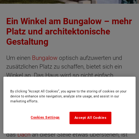
Ein Winkel am Bungalow – mehr
Platz und architektonische
Gestaltung
Um einen
Bungalow
optisch aufzuwerten und
zusätzlichen Platz zu schaffen, bietet sich ein
Winkel an. Das Haus wird so nicht einfach
quaderförmig, sondern in L- oder sogar U-Form
gebaut.
By clicking “Accept All Cookies”, you agree to the storing of cookies on your
device to enhance site navigation, analyze site usage, and assist in our
marketing efforts.
Durch den Winkel entsteht ein windgeschützter
Raum im Garten, der ideal für eine großzügige
Cookies Settings
Accept All Cookies
Terrasse genutzt werden kann. Lässt man
das
Dach
an dieser Stelle etwas überstehen, ist