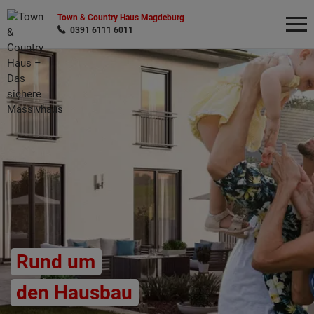
Town & Country Haus Magdeburg
0391 6111 6011
Wonach möchten Sie suchen?
Rund um
den Hausbau