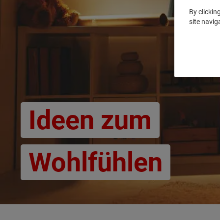
By clickin
site navig
Ideen zum
Wohlfühlen