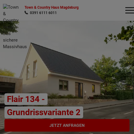
Town & Country Haus Magdeburg
0391 6111 6011
Wonach möchten Sie suchen?
Flair 134 -
Grundrissvariante 2
JETZT ANFRAGEN