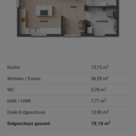
2
Küche
15,15 m
2
Wohnen / Essen
36,59 m
2
WC
5,78 m
2
HAR / HWR
7,71 m
2
Diele Erdgeschoss
12,95 m
2
Erdgeschoss gesamt
78,18 m