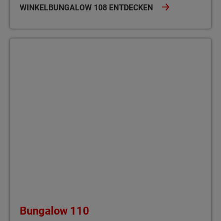
WINKELBUNGALOW 108 ENTDECKEN
Bungalow 110 Der Bungalow 110 bietet auf einer Ebene viel Platz
Bungalow 110