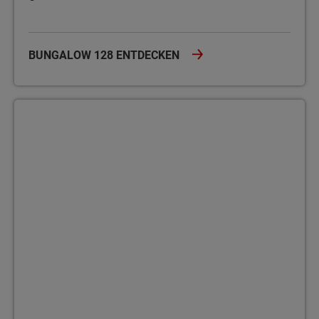
BUNGALOW 128 ENTDECKEN
Bungalow 131 Der Bungalow 131 bietet auf einer Ebene 5 Zimmer