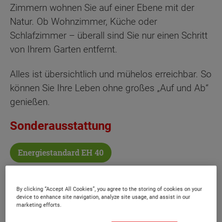
Zimmern wohnen Sie auf einer Ebene mit der
Natur. Ob Wohnzimmer, Küche oder
Schlafzimmer – überall sind Sie nur einen Schritt
von Ihrem Garten entfernt.
Alles ist übersichtlich und mühelos erreichbar. So
können Sie Ihre Leben ohne großes „Auf und Ab“
genießen.
Sonderausstattung
Energiestandard EH 40
By clicking “Accept All Cookies”, you agree to the storing of cookies on your
device to enhance site navigation, analyze site usage, and assist in our
marketing efforts.
Bungalow 78 -
Elegance