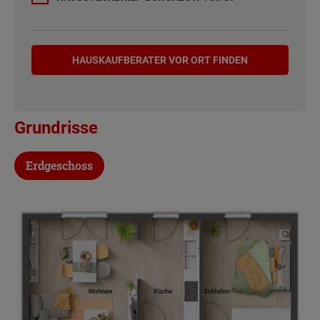
Etagen
1
Hauskaufberater
Außenmaße
10.5 m x 8.63 m
HAUSKAUF­BERATER VOR ORT FINDEN
Energiestandard
EH 55 GEG
Grundrisse
Inklusivausstattung
Erdgeschoss