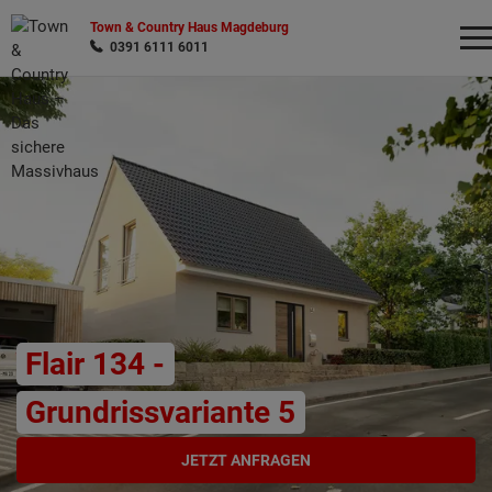
Town & Country Haus Magdeburg
0391 6111 6011
Wonach möchten Sie suchen?
Flair 134 -
Grundrissvariante 5
JETZT ANFRAGEN