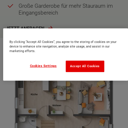
Große Garderobe für mehr Stauraum im
Eingangsbereich
JETZT ANFRAGEN
By clicking “Accept All Cookies”, you agree to the storing of cookies on your
Grundriss Erdgeschoss
device to enhance site navigation, analyze site usage, and assist in our
marketing efforts.
Cookies Settings
Accept All Cookies