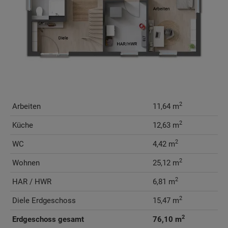
2
Arbeiten
11,64 m
2
Küche
12,63 m
2
WC
4,42 m
2
Wohnen
25,12 m
2
HAR / HWR
6,81 m
2
Diele Erdgeschoss
15,47 m
2
Erdgeschoss gesamt
76,10 m