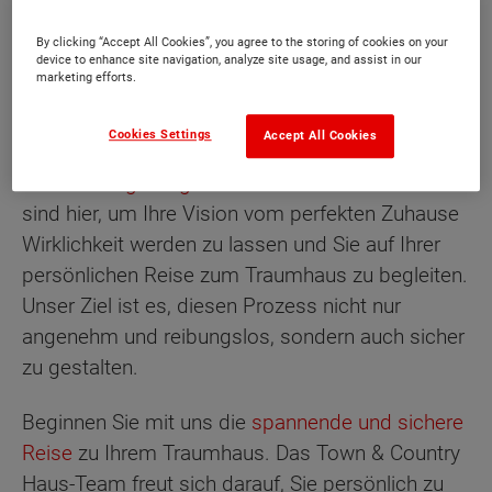
Bedürfnisse in den Mittelpunkt stellt.
By clicking “Accept All Cookies”, you agree to the storing of cookies on your
Ein erfahrenes
Team aus Vertriebs- und
device to enhance site navigation, analyze site usage, and assist in our
marketing efforts.
Planungsexperten
steht Ihnen zur Verfügung, um
alle Ihre Fragen rund um den Kauf und Bau eines
Cookies Settings
Accept All Cookies
Eigenheims, die
Grundstückssuche
und
Finanzierungsmöglichkeiten
zu beantworten. Wir
sind hier, um Ihre Vision vom perfekten Zuhause
Wirklichkeit werden zu lassen und Sie auf Ihrer
persönlichen Reise zum Traumhaus zu begleiten.
Unser Ziel ist es, diesen Prozess nicht nur
angenehm und reibungslos, sondern auch sicher
zu gestalten.
Beginnen Sie mit uns die
spannende und sichere
Reise
zu Ihrem Traumhaus. Das Town & Country
Haus-Team freut sich darauf, Sie persönlich zu