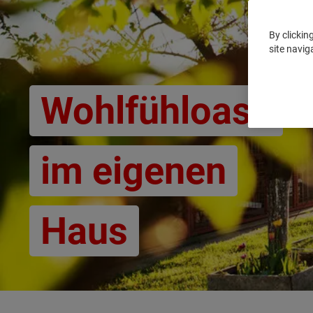
By clickin
site navig
Wohlfühloase
im eigenen
Haus