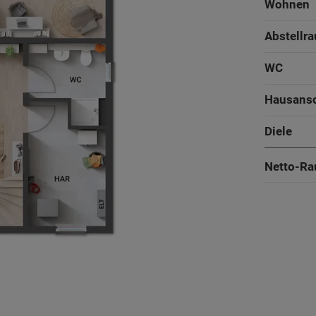
Wohnen
Abstellr
WC
Hausans
Diele
Netto-Ra
Arbeiten
Küche
151 - 198 m²
Wohnen
Abstellr
2