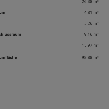
26.38 m²
aum
4.81 m²
5.26 m²
chlussraum
9.16 m²
15.97 m²
umfläche
98.88
m²
aum