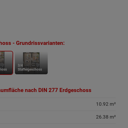
oss - Grundrissvarianten:
3/4
choss
Staffelgeschoss
aumfläche nach DIN 277 Erdgeschoss
10.92 m²
26.38 m²