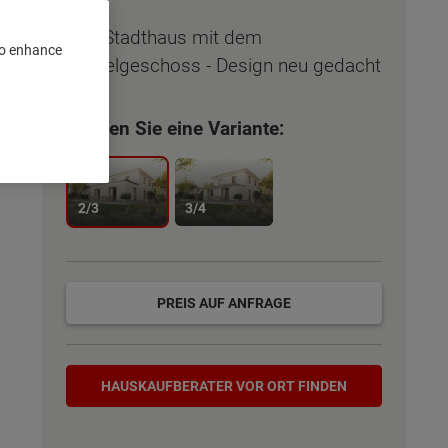
Das Stadthaus mit dem
 to enhance
Staffelgeschoss - Design neu gedacht
Wählen Sie eine Variante:
2/3
3/4
PREIS AUF ANFRAGE
Hauskaufberater
HAUSKAUF­BERATER VOR ORT FINDEN