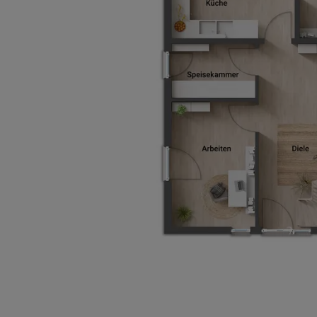
Basisinformation
Netto-Raumfläche nach DIN 277
Etagen