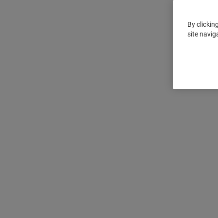
By clickin
site navig