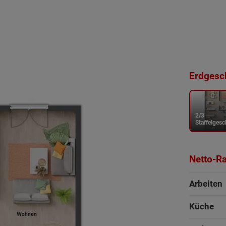
Erdgesch
2/3
Staffelges
Netto-R
Arbeiten
Küche