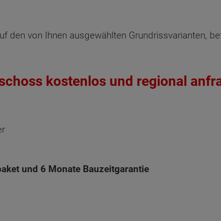
WC
8.75 m x 13.25 m
Hausans
2/
Oberges
uf den von Ihnen ausgewählten Grundrissvarianten, be
St
EH 55 GEG
2/3
mi
Diele
Staffelges
Da
Netto-Ra
geschoss kostenlos und regional anfr
Netto-R
Schlafen
er
Kind
Gast
aket und 6 Monate Bauzeitgarantie
Bad
Flur