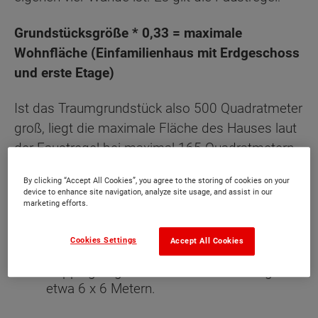
Grundstücksgröße * 0,33 = maximale
Wohnfläche (Einfamilienhaus mit Erdgeschoss
und erste Etage)
Ist das Traumgrundstück also 500 Quadratmeter
groß, liegt die maximale Fläche des Hauses laut
der Faustregel bei maximal 165 Quadratmetern.
Eingerechnet ist hierbei auch eine mögliche
By clicking “Accept All Cookies”, you agree to the storing of cookies on your
Garage oder ein Carport. Hier gilt
device to enhance site navigation, analyze site usage, and assist in our
marketing efforts.
Einzelgarage: Die bebaute Fläche liegt bei
Cookies Settings
etwa 6 x 3 Metern.
Accept All Cookies
Doppelgarage: Die bebaute Fläche liegt bei
etwa 6 x 6 Metern.