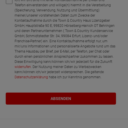
Ich/Wir bin/sind mit einer Kontaktaufnahme per E-Mail und
Telefon einverstanden und willige(n) hiermit in die Verarbeitung
(Speicherung, Verwendung, Nutzung und Übermittlung)
meiner/unserer vorstehenden Daten zum Zwecke der
Kontaktaufnahme durch die Town & Country Haus Lizenzgeber
GmbH, Hauptstraße 90 E, 99820 Hörselberg-Hainich OT Behringen
und deren Partnerunternehmen ( Town & Country Kundenservice
GmbH, Schmidtstedter Str. 34, 99084 Erfurt, Lizenz- und/oder
Franchise-Partner) ein. Eine Kontaktaufnahme erfolgt nur, um
mir/uns Informationen und personalisierte Angebote rund um das
Thema Hausbau per Brief, per E-Mail, per Telefon, per Chat oder
durch einen persönlichen Ansprechpartner zukommen zu lassen.
Diese Einwilligung kann/können ich/wir jederzeit für die Zukunft
widerrufen
. Der Nutzung meiner Daten zu Werbezwecken
kann/können ich/wir jederzeit widersprechen. Die geltende
Datenschutzerklärung
habe ich zur Kenntnis genommen.