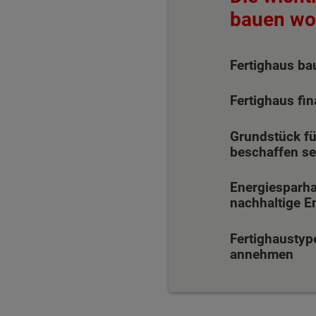
bauen wol
Fertighaus ba
Fertighaus fin
Grundstück fu
beschaffen se
Energiesparha
nachhaltige E
Fertighaustyp
annehmen
Wonach möch