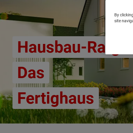
By clickin
site navig
Hausbau-Ratge
Das
Fertighaus