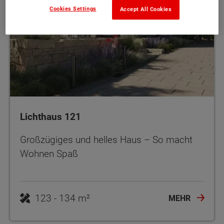
Cookies Settings
Accept All Cookies
Lichthaus 121
Großzügiges und helles Haus – So macht
Wohnen Spaß
123 - 134 m²
MEHR