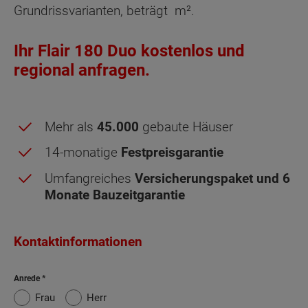
Grundrissvarianten, beträgt
m².
Ihr Flair 180 Duo kostenlos und
regional anfragen.
Mehr als
45.000
gebaute Häuser
14-monatige
Festpreisgarantie
Umfangreiches
Versicherungspaket und 6
Monate Bauzeitgarantie
Obergeschoss - Grundrissvarianten:
Standard
Kontaktinformationen
Netto-Raumfläche nach DIN 277 Obergeschoss
Anrede
Frau
Herr
Wohnen
19.78 m²