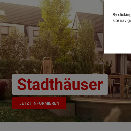
By clickin
site navig
Stadthäuser
JETZT INFORMIEREN