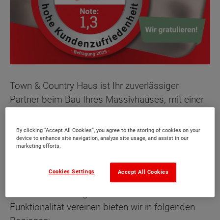
Town & Country Haus ist Ihr zuverlässiger
Partner beim Bau Ihres Massivhauses, mit einer
starken lokalen Verankerung und einer
umfassenden Reichweite in der Region. Unser
By clicking “Accept All Cookies”, you agree to the storing of cookies on your
device to enhance site navigation, analyze site usage, and assist in our
Standort in Magdeburg bietet maßgeschneiderte
marketing efforts.
Bauprojekte, die speziell auf die Bedürfnisse und
Merkmale jeder Region zugeschnitten sind.
Cookies Settings
Accept All Cookies
Individuelle Lösungen die urbanes Flair sowie
Funktionalität vereinen bieten wir in folgenden