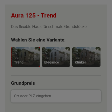
Aura 125 -
Trend
Das flexible Haus für schmale Grundstücke!
Wählen Sie eine Variante:
Trend
Elegance
Klinker
Grundpreis
Basisinformation
Basisinformation