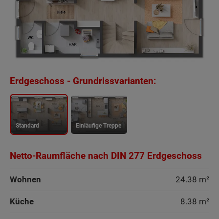
Erdgeschoss - Grundrissvarianten:
Standard
Einläufige Treppe
Netto-Raumfläche nach DIN 277 Erdgeschoss
Wohnen
24.38 m²
Küche
8.38 m²
Beschreibung
Beschreibung