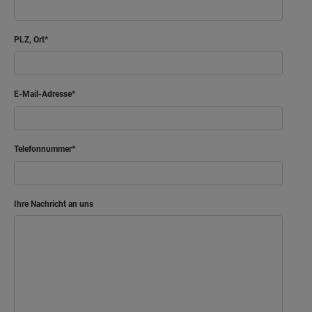
Kind
PLZ, Ort
Arbeiten
Bad
E-Mail-Adresse
Flur
Netto-Raumfläche
59.07
Telefonnummer
Ihre Nachricht an uns