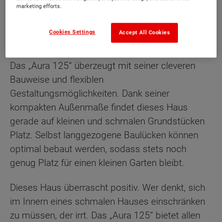
marketing efforts.
Cookies Settings
Accept All Cookies
Beschreibung
Das „Aura 125“ überzeugt mit seiner cleveren
Bauweise und flexiblen
Gestaltungsmöglichkeiten. Dank seiner
kompakten Außenmaße findet dieses Haus
gerade auf kleinen und schmalen Grundstücken
Platz. Selbst langgezogene Baulücken können
optimal bebaut werden, sodass stets noch
genug Platz für einen kleinen Garten bleibt.
Dieses Haus überrascht positiv. Wer denkt, sich
im Innern eines schmalen Hauses einschränken
zu müssen, der irrt. Das „Aura 125“ bietet allen