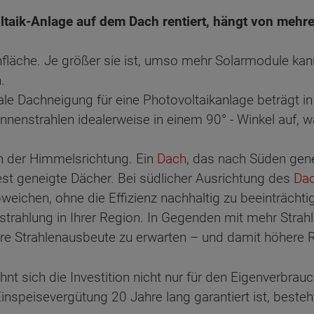
oltaik-Anlage auf dem Dach rentiert, hängt von mehr
hfläche. Je größer sie ist, umso mehr Solarmodule k
.
eale Dachneigung für eine Photovoltaikanlage beträgt i
onnenstrahlen idealerweise in einem 90° - Winkel auf, 
 der Himmelsrichtung. Ein
Dach
, das nach Süden gene
t geneigte Dächer. Bei südlicher Ausrichtung des
Da
eichen, ohne die Effizienz nachhaltig zu beeinträchti
nstrahlung in Ihrer Region. In Gegenden mit mehr Strah
ere Strahlenausbeute zu erwarten – und damit höhere R
nt sich die Investition nicht nur für den Eigenverbrau
inspeisevergütung 20 Jahre lang garantiert ist, besteh