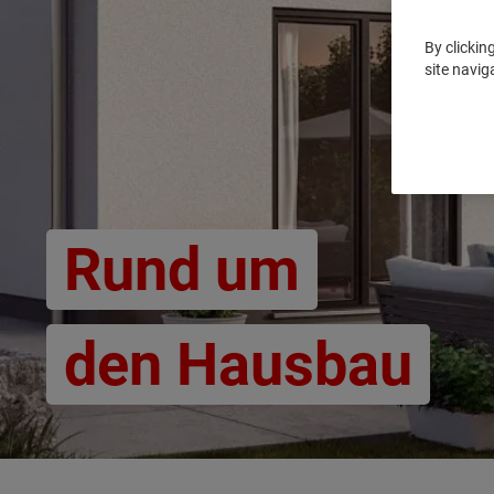
By clickin
site navig
Rund um
den Hausbau