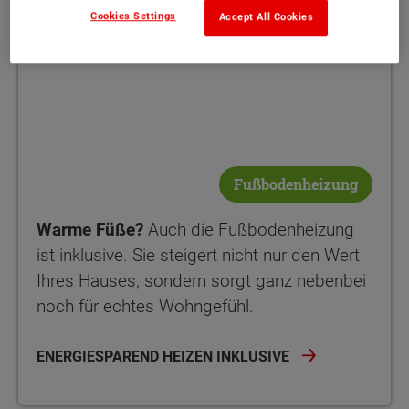
Cookies Settings
Accept All Cookies
Fußbodenheizung
Warme Füße?
Auch die Fußbodenheizung
ist inklusive. Sie steigert nicht nur den Wert
Ihres Hauses, sondern sorgt ganz nebenbei
noch für echtes Wohngefühl.
ENERGIESPAREND HEIZEN INKLUSIVE