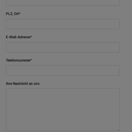
Flur
7.48 m²
PLZ, Ort
Balkon
10.43 m²
E-Mail-Adresse
Netto-Raumfläche
87.26
m²
Telefonnummer
Ihre Nachricht an uns