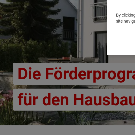
By clickin
site navig
Die Förderpro
für den Hausba