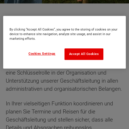
Stellenausschreibung: Assistenz der
Geschäftsleitung (m/w/d)
By clicking “Accept All Cookies”, you agree to the storing of cookies on your
device to enhance site navigation, analyze site usage, and assist in our
marketing efforts.
Sind Sie bereit, in einem Unternehmen zu
arbeiten, das wachstumsorientiert und voller
Cookies Settings
Accept All Cookies
Möglichkeiten ist?
Bei uns finden Sie ein
eingespieltes und freundliches Team. Sie tragen
eine Schlüsselrolle in der Organisation und
Unterstützung unserer Geschäftsleitung in allen
administrativen und organisatorischen Belangen.
In Ihrer vielseitigen Funktion koordinieren und
planen Sie Termine und Reisen für die
Geschäftsleitung und stellen sicher, dass alle
Details und Absprachen reibungslos