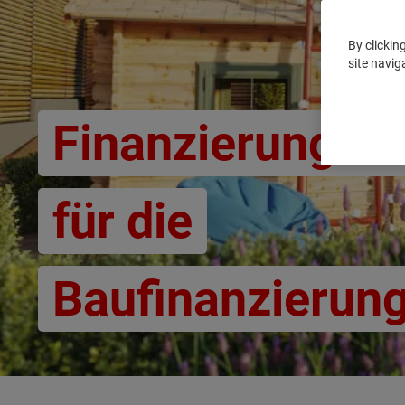
By clickin
site navig
Finanzierungsa
für die
Baufinanzierun