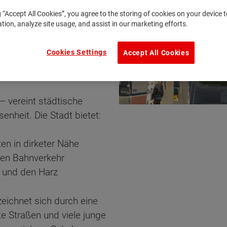
g “Accept All Cookies”, you agree to the storing of cookies on your device
ation, analyze site usage, and assist in our marketing efforts.
chend Platz für Ihr
ndern punkten auch mit
Cookies Settings
Accept All Cookies
, eingebettet in eine
ün.
– vereint städtische
senheit. Die Stadt bietet:
en in dirketer Nähe
den Bahnverkehr
 und den Harz
zeichnet sich durch eine
e Straßen und viele junge