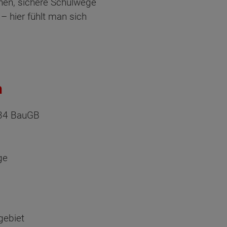
nen, sichere Schulwege
– hier fühlt man sich
n
§34 BauGB
ge
gebiet