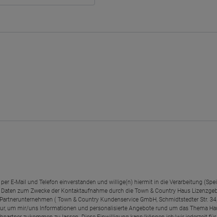
per E-Mail und Telefon einverstanden und willige(n) hiermit in die Verarbeitung (S
n Daten zum Zwecke der Kontaktaufnahme durch die Town & Country Haus Lizenzgeb
Partnerunternehmen ( Town & Country Kundenservice GmbH, Schmidtstedter Str. 34, 
nur, um mir/uns Informationen und personalisierte Angebote rund um das Thema Hausba
hpartner zukommen zu lassen. Diese Einwilligung kann/können ich/wir jederzeit für