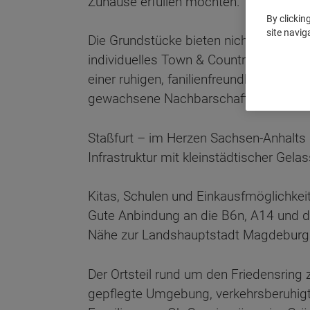
Zuhause erfüllen möchten.
By clickin
site navig
Die Grundstücke bieten nicht nur ausrei
individuelles Town & Country Haus, so
einer ruhigen, fanilienfreundlichen Lage
gewachsene Nachbarschaft mit viel Gr
Staßfurt – im Herzen Sachsen-Anhalts 
Infrastruktur mit kleinstädtischer Gelas
Kitas, Schulen und Einkausfmöglichkeit
Gute Anbindung an die B6n, A14 und 
Nähe zur Landshauptstadt Magdeburg
Der Ortsteil rund um den Friedensring 
gepflegte Umgebung, verkehrsberuhigt