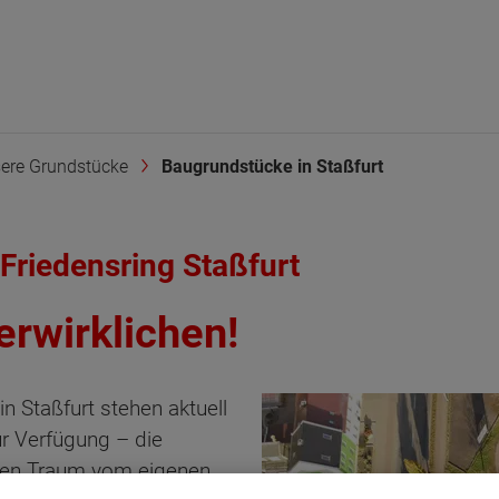
ere Grundstücke
Baugrundstücke in Staßfurt
Friedensring Staßfurt
rwirklichen!
n Staßfurt stehen aktuell
r Verfügung – die
h den Traum vom eigenen