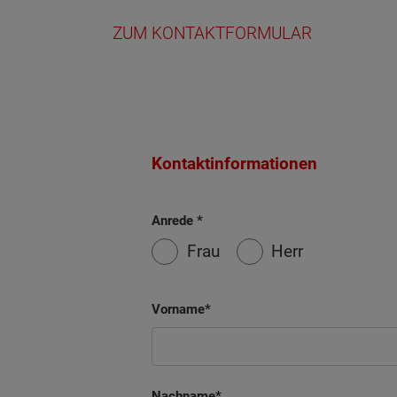
ZUM KONTAKTFORMULAR
Kontaktinformationen
Anrede
Frau
Herr
Wonach möch
Vorname
Nachname