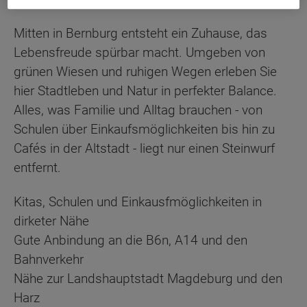
Mitten in Bernburg entsteht ein Zuhause, das
Lebensfreude spürbar macht. Umgeben von
grünen Wiesen und ruhigen Wegen erleben Sie
hier Stadtleben und Natur in perfekter Balance.
Alles, was Familie und Alltag brauchen - von
Schulen über Einkaufsmöglichkeiten bis hin zu
Cafés in der Altstadt - liegt nur einen Steinwurf
entfernt.
Kitas, Schulen und Einkausfmöglichkeiten in
dirketer Nähe
Gute Anbindung an die B6n, A14 und den
Bahnverkehr
Nähe zur Landshauptstadt Magdeburg und den
Harz