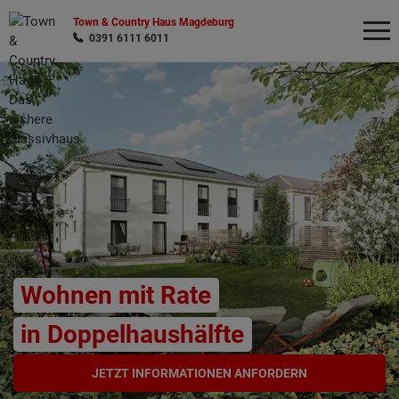
Town & Country Haus Magdeburg
0391 6111 6011
Wonach möchten Sie suchen?
Wohnen mit Rate
in Doppelhaushälfte
JETZT INFORMATIONEN ANFORDERN