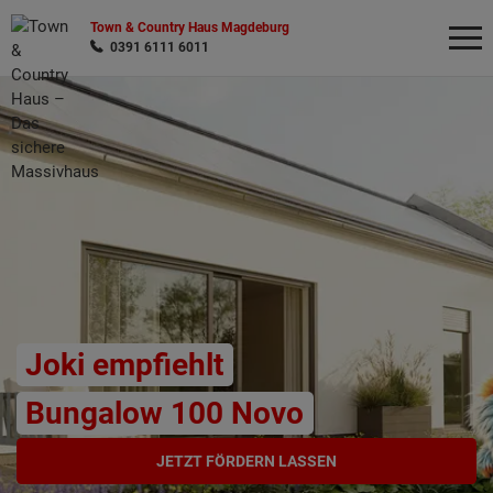
Town & Country Haus Magdeburg
0391 6111 6011
Wonach möchten Sie suchen?
Joki empfiehlt
Bungalow 100 Novo
JETZT FÖRDERN LASSEN