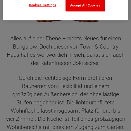
Cookies Settings
Accept All Cookies
Alles auf einer Ebene – nichts Neues für einen
Bungalow. Doch dieser von Town & Country
Haus hat es wortwörtlich in sich, da ist sich auch
der Ratenfresser Joki sicher.
Durch die rechteckige Form profitieren
Bauherren von Flexibilität und einem
großzügigen Außenbereich, der ohne lästige
Stufen begehbar ist. Die lichtdurchflutete
Wohnfläche lässt insgesamt Platz für drei bis
vier Zimmer. Die Küche ist Teil eines großzügigen
Wohnbereichs mit direktem Zugang zum Garten.